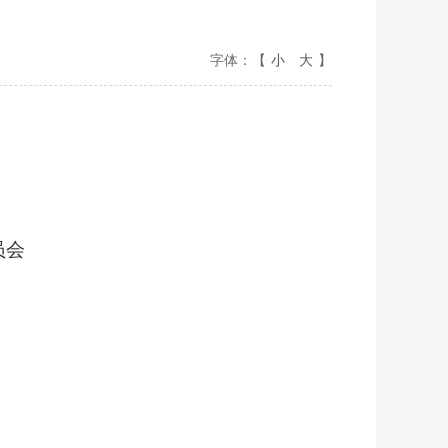
字体：【
小
大
】
员会
：