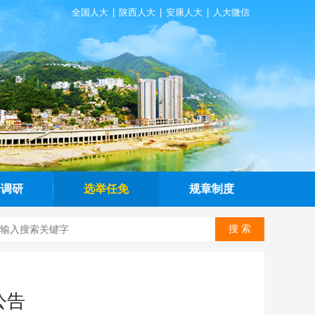
全国人大
|
陕西人大
|
安康人大
|
人大微信
论调研
选举任免
规章制度
公告