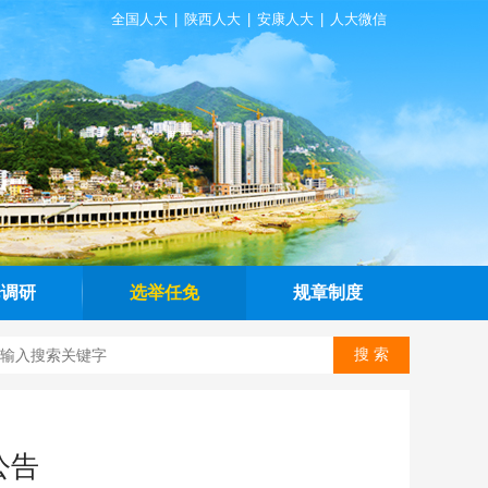
全国人大
|
陕西人大
|
安康人大
|
人大微信
论调研
选举任免
规章制度
公告