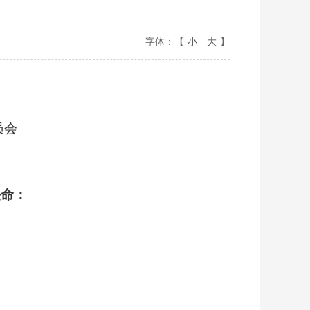
字体：【
小
大
】
员会
任命：